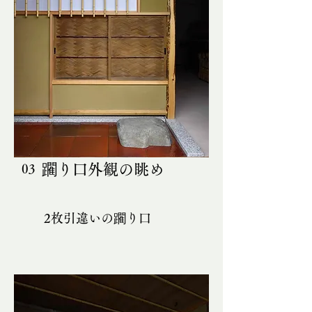
躙り口外観の眺め
03
2枚引違いの躙り口