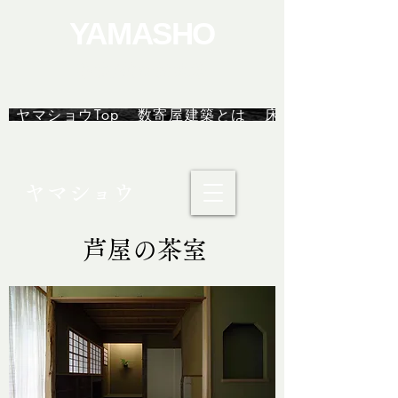
YAMASHO
茶室/数寄屋建築
ヤマショウTop
数寄屋建築とは
床の間ユニット
ヤマショウ
芦屋の茶室