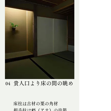
貴人口より床の間の眺め
04
床柱は古材の栗の角材
相手柱は档（アテ）の出節