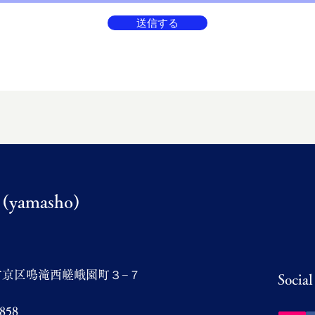
送信する
amasho)
右京区鳴滝西嵯峨園町３−７
Socia
3858