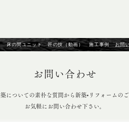
は
床の間ユニット
匠の技（動画）
施工事例
お問
お問い合わせ
築についての素朴な質問から新築•リフォームの
​お気軽にお問い合わせ下さい。