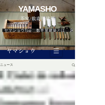
YAMASHO
茶室/数寄屋建築
ヤマショウTop
数寄屋建築とは
床の間ユニット
ヤマショウ
ニュース