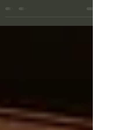
７日～７月９日まで開催される”Printemps
Asiatique au musée des Arts décoratifs”に
HIYOSHIYA CRAFT...