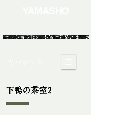
YAMASHO
茶室/数寄屋建築
ヤマショウTop
数寄屋建築とは
床の間ユニット
ヤマショウ
下鴨の茶室2