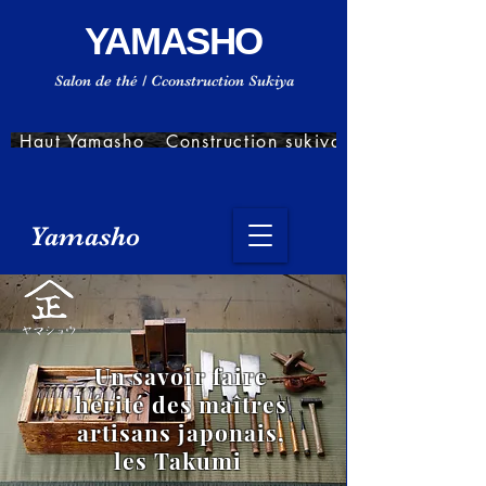
YAMASHO
Salon de thé / Cconstruction Sukiya
Haut Yamasho
Construction sukiya
Yamasho
Un savoir faire
hérité des maîtres
artisans japonais,
les Takumi