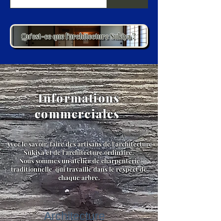
Qu'est-ce que l'architecture Sukiya ?
​ Informations
commerciales
Avec le savoir-faire des artisans de l'architecture
Sukiya et de l'architecture ordinaire.
​ Nous sommes un atelier de charpenterie
traditionnelle qui travaille dans le respect de
chaque arbre.
​Architecture