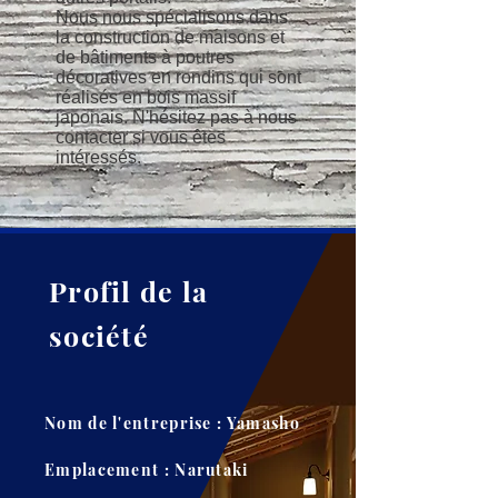
Nous nous spécialisons dans
la construction de maisons et
de bâtiments à poutres
décoratives en rondins qui sont
réalisés en bois massif
japonais.
N'hésitez pas à nous
contacter si vous êtes
intéressés.
Profil de la
société
Nom de l'entreprise​ : Yamasho
Emplacement : Narutaki