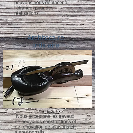
pouvons nous déplacer à
l'étranger pour des
réalisations.
Architecture
ordinaire
​ Nous acceptons les travaux
de nouvelles constructions et
de rénovation de maisons et
autres portails.