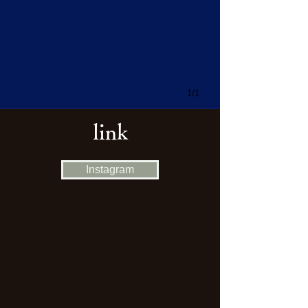
1/1
​link
Instagram