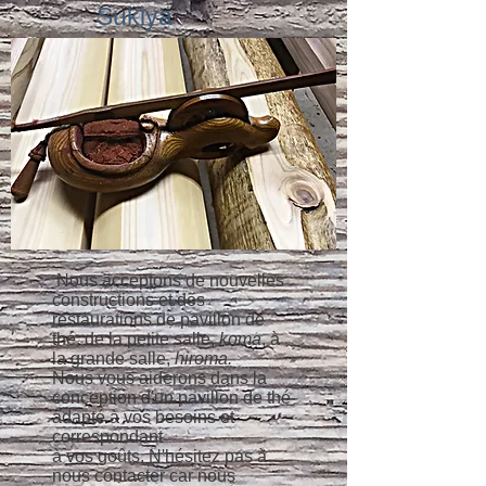
Sukiya
​ Nous acceptons de nouvelles
constructions et des
restaurations de pavillon de
thé, de la petite salle,
koma
, à
la grande salle,
hiroma.
Nous vous aiderons dans la
conception d'un pavillon de thé
adapté à vos besoins et
correspondant
à vos goûts. N'hésitez pas à
nous contacter car nous